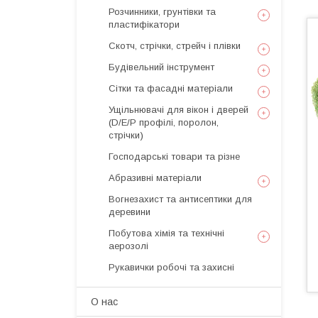
Розчинники, грунтівки та
пластифікатори
Скотч, стрічки, стрейч і плівки
Будівельний інструмент
Сітки та фасадні матеріали
Ущільнювачі для вікон і дверей
(D/E/P профілі, поролон,
стрічки)
Господарські товари та різне
Абразивні матеріали
Вогнезахист та антисептики для
деревини
Побутова хімія та технічні
аерозолі
Рукавички робочі та захисні
О нас