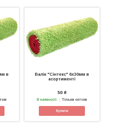
мм в
Валік "Сінтекс" 6х30мм в
асортименті
50 ₴
птом
В наявності
Тільки оптом
Купити