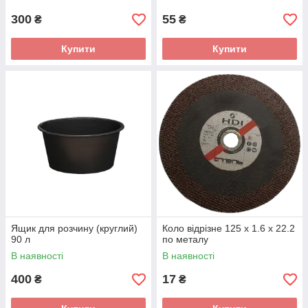
300
55
₴
₴
Купити
Купити
Ящик для розчину (круглий)
Коло відрізне 125 х 1.6 х 22.2
90 л
по металу
В наявності
В наявності
400
17
₴
₴