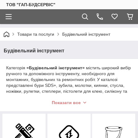
ТОВ "ГАП-БУДСЕРВІС"
Товари та послуги
Будівельний інструмент
Будівельний інструмент
Категорія
«Будівельний інструмент»
містить широкий вибір
ручного та допоміжного інструменту, необхідного для
монтажних, будівельних та ремонтних робіт. У каталозі
представлені бури SDS+, зубила, молотки, киянки, стусла,
ножівки, рулетки, степлери, пістолети для клею, силікону та
піни, а також сверла, кліщі, кусачки та секатори.
Показати все
Інструмент підходить для роботи з деревом, металом,
бетоном, пластиком і гіпсокартоном. Кожна група
інструментів виконує свою функцію — від пробивання та
демонтажу до точного різання й збирання конструкцій.