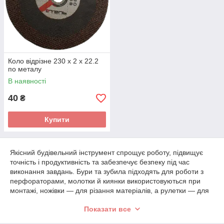
Коло відрізне 230 х 2 х 22.2
по металу
В наявності
40
₴
Купити
Якісний будівельний інструмент спрощує роботу, підвищує
точність і продуктивність та забезпечує безпеку під час
виконання завдань. Бури та зубила підходять для роботи з
перфораторами, молотки й киянки використовуються при
монтажі, ножівки — для різання матеріалів, а рулетки — для
точних вимірювань.
Показати все
Пістолети для герметиків, клею й монтажної піни
допомагають при монтажі, а степлери — для кріплення