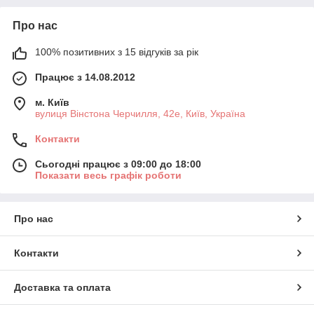
плівок, тканин, утеплювачів та оздоблювальних матеріалів.
Про нас
Каталог включає як побутовий, так і професійний інструмент
різних типів і характеристик.
100% позитивних з 15 відгуків за рік
Працює з 14.08.2012
м. Київ
вулиця Вінстона Черчилля, 42е, Київ, Україна
Контакти
Сьогодні працює з 09:00 до 18:00
Показати весь графік роботи
Про нас
Контакти
Доставка та оплата