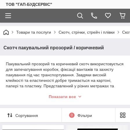
ТОВ "ГАП-БУДСЕРВІС"
Товари та послуги
Скотч, стрічки, стрейч і плівки
Ско
Скотч пакувальний прозорий / коричневий
Пакувальний прозорий та коричневий скотч використовується
для запечатування коробок, фіксації вантажів та захисту
пакування під час транспортування. Завдяки високій
клейкості та еластичності добре тримається на картоні,
папері та пластику. Представлений у різних метражах та
товщинах для побутового, офісного й професійного
Показати все
використання.
Сортування
0
Фільтри