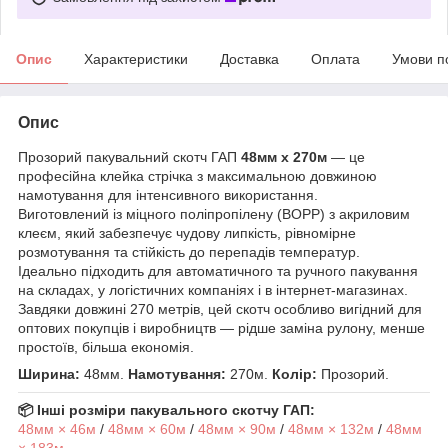
Опис
Характеристики
Доставка
Оплата
Умови п
Опис
Прозорий пакувальний скотч ГАП
48мм x 270м
— це
професійна клейка стрічка з максимальною довжиною
намотування для інтенсивного використання.
Виготовлений із міцного поліпропілену (BOPP) з акриловим
клеєм, який забезпечує чудову липкість, рівномірне
розмотування та стійкість до перепадів температур.
Ідеально підходить для автоматичного та ручного пакування
на складах, у логістичних компаніях і в інтернет-магазинах.
Завдяки довжині 270 метрів, цей скотч особливо вигідний для
оптових покупців і виробництв — рідше заміна рулону, менше
простоїв, більша економія.
Ширина:
48мм.
Намотування:
270м.
Колір:
Прозорий.
📦 Інші розміри пакувального скотчу ГАП:
48мм × 46м
/
48мм × 60м
/
48мм × 90м
/
48мм × 132м
/
48мм
× 183м