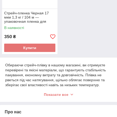
Стрейч-пленка Черная 17
мкм 1,3 кг / 104 м —
упаковочная пленка для
ручного использования
В наявності
350
₴
Купити
Обираючи стрейч-плівку в нашому магазині, ви отримуєте
перевірені та якісні матеріали, що гарантують стабільність
пакування, економну витрату та довговічність. Плівка не
рветься під час натягування, щільно облягає поверхню та
зберігає свої властивості навіть за низьких температур.
У каталозі доступні варіанти для будь-яких потреб — від
Показати все
побутових до інтенсивного промислового використання.
Зручність у роботі, надійність та доступна ціна роблять
стрейч-плівку одним із найкращих рішень для пакування.
Про нас