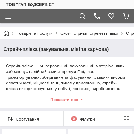
ТОВ "ГАП-БУДСЕРВІС"
Товари та послуги
Скотч, стрічки, стрейч і плівки
Стре
Стрейч-плівка (пакувальна, міні та харчова)
Стрейч-плівка — універсальний пакувальний матеріал, який
забезпечує надійний захист продукції під час
транспортування, зберігання та фасування. Завдяки високій
еластичності, міцності та щільному приляганню, стрейч-
плівка використовується у побуті, логістиці, виробництві та
будівництві.
Показати все
У підкатегорії представлені різні типи плівок: прозора та
чорна пакувальна стрейч-плівка, економ-версії, стандартні та
преміальні рішення, міні-стрейч для дрібної упаковки, а також
Сортування
0
Фільтри
харчова плівка для безпечного пакування продуктів. Кожен
варіант підібраний для ефективної роботи в широкому
спектрі задач — від побутових до професійних.