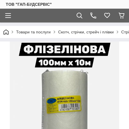
ТОВ "ГАП-БУДСЕРВІС"
Товари та послуги
Скотч, стрічки, стрейч і плівки
Стрі