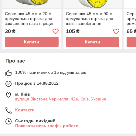
Серпянка 45 мм × 20 м
Серпянка 45 мм × 90 м
Серп
армувальна стрічка для
армувальна стрічка для
арму
закладення швів і тріщин
швів і запобігання
ремо
тріщинам
30
105
65
₴
₴
Купити
Купити
Про нас
100% позитивних з 15 відгуків за рік
Працює з 14.08.2012
м. Київ
вулиця Вінстона Черчилля, 42е, Київ, Україна
Контакти
Сьогодні вихідний
Показати весь графік роботи