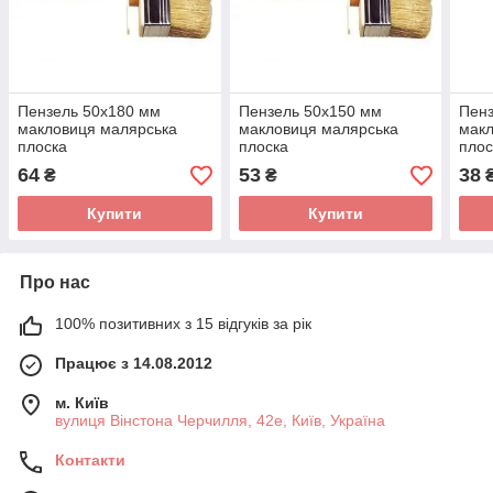
Пензель 50х180 мм
Пензель 50х150 мм
Пенз
макловиця малярська
макловиця малярська
макл
плоска
плоска
плос
64
53
38
₴
₴
Купити
Купити
Про нас
100% позитивних з 15 відгуків за рік
Працює з 14.08.2012
м. Київ
вулиця Вінстона Черчилля, 42е, Київ, Україна
Контакти