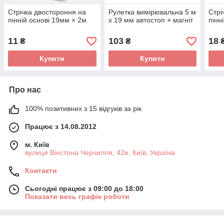
Стрічка двостороння на
Рулетка вимірювальна 5 м
Стрі
пінній основі 19мм × 2м
х 19 мм автостоп + магніт
пінн
11
103
18
₴
₴
Купити
Купити
Про нас
100% позитивних з 15 відгуків за рік
Працює з 14.08.2012
м. Київ
вулиця Вінстона Черчилля, 42е, Київ, Україна
Контакти
Сьогодні працює з 09:00 до 18:00
Показати весь графік роботи