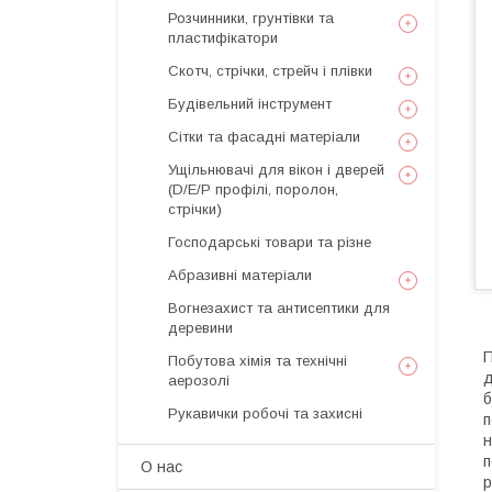
Розчинники, грунтівки та
пластифікатори
Скотч, стрічки, стрейч і плівки
Будівельний інструмент
Сітки та фасадні матеріали
Ущільнювачі для вікон і дверей
(D/E/P профілі, поролон,
стрічки)
Господарські товари та різне
Абразивні матеріали
Вогнезахист та антисептики для
деревини
П
Побутова хімія та технічні
д
аерозолі
б
Рукавички робочі та захисні
п
н
п
О нас
р