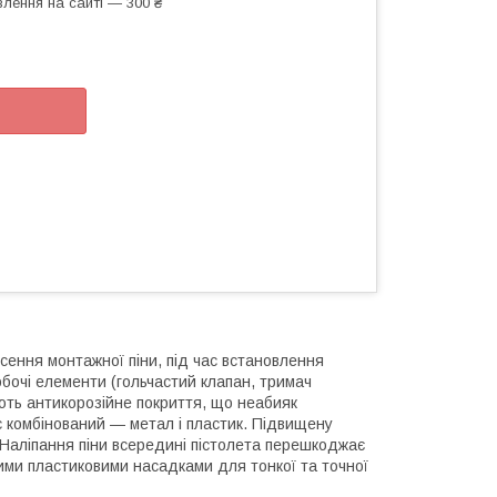
лення на сайті — 300 ₴
сення монтажної піни, під час встановлення
робочі елементи (гольчастий клапан, тримач
ають антикорозійне покриття, що неабияк
с комбінований — метал і пластик. Підвищену
. Наліпання піни всередині пістолета перешкоджає
ми пластиковими насадками для тонкої та точної