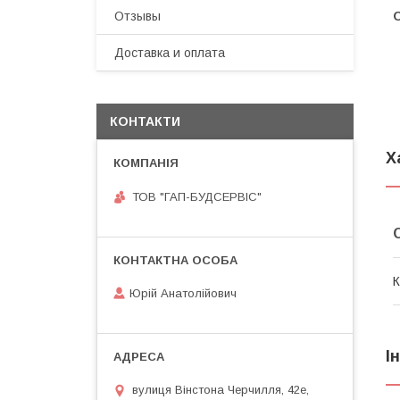
Отзывы
Доставка и оплата
КОНТАКТИ
Х
ТОВ "ГАП-БУДСЕРВІС"
К
Юрій Анатолійович
І
вулиця Вінстона Черчилля, 42е,