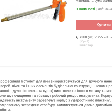
Мінімальна сума замов
В наявності
Код:
3103
Купити
+380 (97) 912-55-88
Юрий
Київстар
рофесійний пістолет для піни використовується для зручного нане
верей, вікон та інших елементів будівельної конструкції. Основні 
алонів, дуло пістолета та курок) виготовлені з іншого металу та м
олегшує очищення та збільшує робочий ресурс інструмента. Корпу
адійність інструменту забезпечує корпус з ударостійкого пластику
олірованому зсередини стовбуру. Комплектується двома допоміжни
оботи.