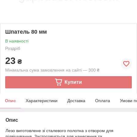
Шпатель 80 мм
В наявності
Роздріб
23
₴
Мінімальна сума замовлення на сайті — 300 ₴
Купити
Опис
Характеристики
Доставка
Оплата
Умови п
Опис
Лезо виготовлене зі сталевого полотна з отвором для
підвішування. Застосовується для нанесення та