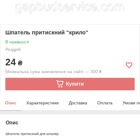
Шпатель притискний "крило"
В наявності
Роздріб
24
₴
Мінімальна сума замовлення на сайті — 300 ₴
Купити
Опис
Характеристики
Доставка
Оплата
Умови п
Опис
Шпатель притискний для шпалер.