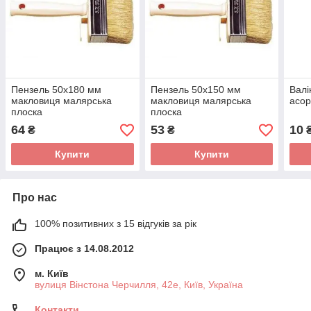
Пензель 50х180 мм
Пензель 50х150 мм
Валі
макловиця малярська
макловиця малярська
асор
плоска
плоска
64
53
10
₴
₴
Купити
Купити
Про нас
100% позитивних з 15 відгуків за рік
Працює з 14.08.2012
м. Київ
вулиця Вінстона Черчилля, 42е, Київ, Україна
Контакти