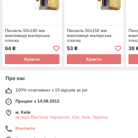
Пензель 50х180 мм
Пензель 50х150 мм
Пенз
макловиця малярська
макловиця малярська
макл
плоска
плоска
плос
64
53
38
₴
₴
Купити
Купити
Про нас
100% позитивних з 15 відгуків за рік
Працює з 14.08.2012
м. Київ
вулиця Вінстона Черчилля, 42е, Київ, Україна
Контакти